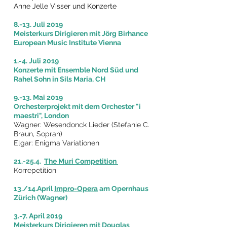
Anne Jelle
Visser
und Konzerte
8.-13. Juli 2019
Meisterkurs Dirigieren mit Jörg Birhance
European Music Institute Vienna
1.-4. Juli 2019
Konzerte mit Ensemble Nord Süd und
Rahel Sohn in S
ils Maria, CH
9.-13. Mai 2019
Orchesterprojekt mit dem Orchester "i
maestri", London
Wagner: Wesendonck Lieder (Stefanie C.
Braun, Sopran)
Elgar: Enigma Variationen
21.-25.4.
The
Muri
Competition
Korrepetition
13./14.April
Impro-Opera
am Opernhaus
Zürich
(Wagner)
3.-7. April 2019
Meisterkurs Dirigieren mit Douglas