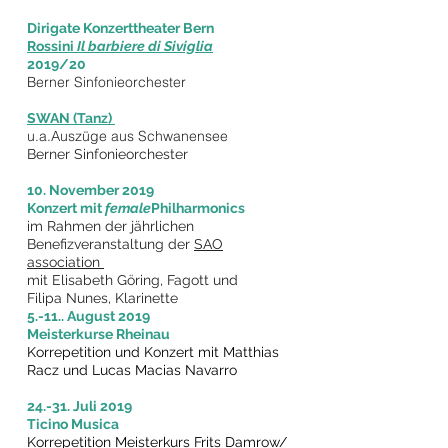
Dirigate Konzerttheater Bern
Rossini
Il barbiere di Siviglia
2019/20
Berner Sinfonieorchester
SWAN (Tanz)
u.a.Auszüge aus Schwanensee
Berner Sinfonieorchester
10. November 2019
Konzert mit
female
Philharmonics
im
Rahmen der jährlichen
Benefizveranstaltung der
SAO
association
mit Elisabeth Göring, Fagott
und
Filipa Nunes, Klarinette
5.-11.. August 2019
Meisterkurse Rheinau
Korrepetition und Konzert mit Matthias
Racz und Lucas Macias Navarro
24.-31. Juli 2019
Ticino Musica
Korrepetition Meisterkurs Frits Damrow/