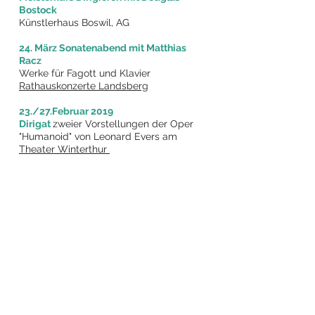
Bostock
Künstlerhaus Boswil, AG
24. März Sonatenabend mit Matthias
Racz
Werke für Fagott und Klavier
Rathauskonzerte Landsberg
23./27.Februar 2019
Dirigat
zweier Vorstellungen der Oper
"Humanoid" von Leonard Evers am
Theater Winterthur
August/Oktober 2018
Konzerte und China-Tournee
mit dem Lucerne Festival Orchestra und
Riccardo Chailly
Orchesterklavier
6.-12. August 2018
Meisterkurse Rheinau
Korrepetition und Konzert mit Matthias
Racz und Ivan Podyomov
8. Juli 2018