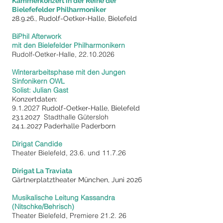
Kammerkonzert in der Reihe der
Bielefefelder Philharmoniker
28.9.26.,
Rudolf-Oetker-Halle, Bielefeld
BiPhil Afterwork
mit den Bielefelder Philharmonikern
Rudolf-Oetker-Halle,
22.10.2026
Winterarbeitsphase mit den Jungen
Sinfonikern OWL
Solist: Julian Gast
Konzertdaten:
9.1.2027
Rudolf-Oetker-Halle, Bielefeld
Stadthalle Gütersloh
23.1.2027
24.1..2027
Paderhalle Paderborn
Dirigat Candide
Theater Bielefeld, 23.6. und 11.7.26
Dirigat La Traviata
Gärtnerplatztheater München, Juni 2026
Musikalische Leitung Kassandra
(Nitschke/Behrisch)
Theater Bielefeld, Premiere 21.2. 26